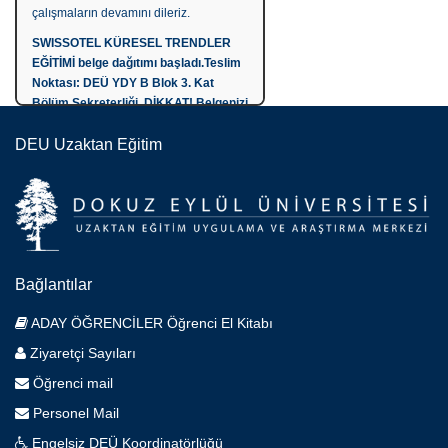
çalışmaların devamını dileriz.
SWISSOTEL KÜRESEL TRENDLER
EĞİTİMİ belge dağıtımı başladı.Teslim
Noktası: DEÜ YDY B Blok 3. Kat
Bölüm Sekreterliği. DİKKAT! Belgenizi
şahsen, kimlik belgeniz ve imza
DEU Uzaktan Eğitim
karşılığı alabilirsiniz. BU EĞİTİM BİR
LİDER ÖĞRENCİ
KOORDİNATÖRLÜĞÜ FAALİYETİDİR
Öğrencimiz, Ozan ÇELİK “Anadolu’da
Bahar” adlı tabağıyla Üniversite
Düzeyi Restoran Tatlı Kategorisinde
yarışarak altın madalya kazanmıştır.
Bağlantılar
Kendisini tebirk ediyoruz.
ADAY ÖĞRENCİLER Öğrenci El Kitabı
Lider Öğrenci Koordinatörlüğümüz
ikinci Liderler Toplantısını
Ziyaretçi Sayıları
gerçekleştirdi. Lider Öğrenciler
Öğrenci mail
Koordinatörü Daria Sysoeva bahar
yarıyılı eğitim ve etkinlik takvimini
Personel Mail
yakında açıklayacaklarını bildirdi.
Engelsiz DEÜ Koordinatörlüğü