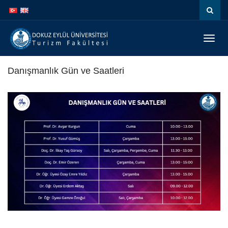
İçeriğe
Navigasyona
atla
atla
Menüy
Geç
Danışmanlık Gün ve Saatleri