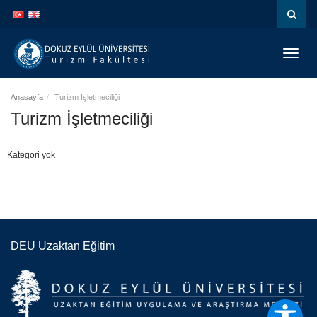
İçeriğe
Navigasyona
atla
atla
Menüy
Geç
Anasayfa
Turizm İşletmeciliği
Turizm İşletmeciliği
Kategori yok
DEU Uzaktan Eğitim