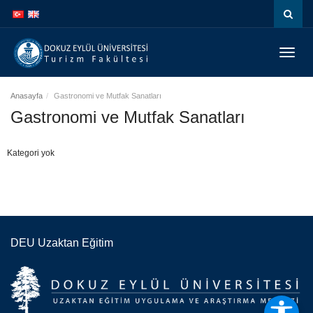
İçeriğe
Navigasyona
atla
atla
Menüy
Geç
Anasayfa
Gastronomi ve Mutfak Sanatları
Gastronomi ve Mutfak Sanatları
Kategori yok
DEU Uzaktan Eğitim