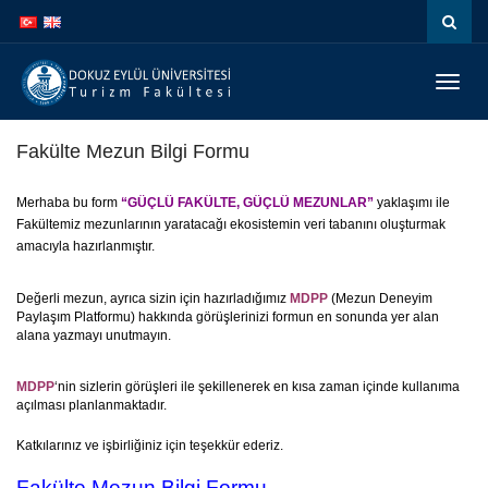
İçeriğe
Navigasyona
atla
atla
Menüy
Geç
Fakülte Mezun Bilgi Formu
Merhaba bu form
“GÜÇLÜ FAKÜLTE, GÜÇLÜ MEZUNLAR”
yaklaşımı ile
Fakültemiz mezunlarının yaratacağı ekosistemin veri tabanını oluşturmak
amacıyla hazırlanmıştır.
Değerli mezun, ayrıca sizin için hazırladığımız
MDPP
(Mezun Deneyim
Paylaşım Platformu) hakkında görüşlerinizi formun en sonunda yer alan
alana yazmayı unutmayın.
MDPP
‘nin sizlerin görüşleri ile şekillenerek en kısa zaman içinde kullanıma
açılması planlanmaktadır.
Katkılarınız ve işbirliğiniz için teşekkür ederiz.
Fakülte Mezun Bilgi Formu