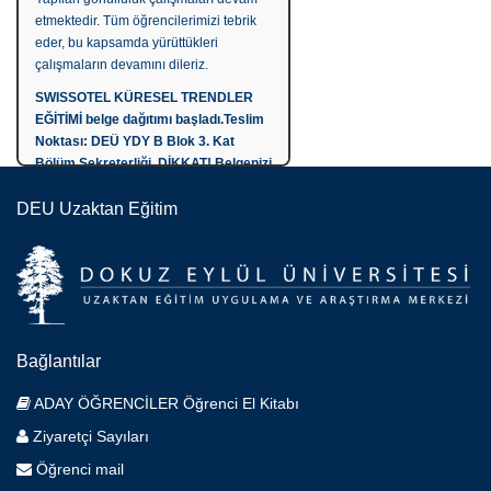
etmektedir. Tüm öğrencilerimizi tebrik
eder, bu kapsamda yürüttükleri
çalışmaların devamını dileriz.
SWISSOTEL KÜRESEL TRENDLER
EĞİTİMİ belge dağıtımı başladı.Teslim
Noktası: DEÜ YDY B Blok 3. Kat
Bölüm Sekreterliği. DİKKAT! Belgenizi
şahsen, kimlik belgeniz ve imza
DEU Uzaktan Eğitim
karşılığı alabilirsiniz. BU EĞİTİM BİR
LİDER ÖĞRENCİ
KOORDİNATÖRLÜĞÜ FAALİYETİDİR
Öğrencimiz, Ozan ÇELİK “Anadolu’da
Bahar” adlı tabağıyla Üniversite
Düzeyi Restoran Tatlı Kategorisinde
yarışarak altın madalya kazanmıştır.
Bağlantılar
Kendisini tebirk ediyoruz.
ADAY ÖĞRENCİLER Öğrenci El Kitabı
Lider Öğrenci Koordinatörlüğümüz
ikinci Liderler Toplantısını
Ziyaretçi Sayıları
gerçekleştirdi. Lider Öğrenciler
Öğrenci mail
Koordinatörü Daria Sysoeva bahar