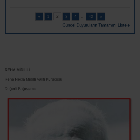
2
…
«
1
3
4
42
»
Güncel Duyuruların Tamamını Listele
REHA MİDİLLİ
Reha Necla Midilli Vakfı Kurucusu
Değerli Bağışçımız