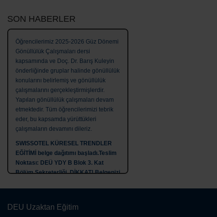
SON HABERLER
Öğrencilerimiz 2025-2026 Güz Dönemi
Gönüllülük Çalışmaları dersi
kapsamında ve Doç. Dr. Barış Kuleyin
önderliğinde gruplar halinde gönüllülük
konularını belirlemiş ve gönüllülük
çalışmalarını gerçekleştirmişlerdir.
Yapılan gönüllülük çalışmaları devam
etmektedir. Tüm öğrencilerimizi tebrik
eder, bu kapsamda yürüttükleri
çalışmaların devamını dileriz.
SWISSOTEL KÜRESEL TRENDLER
EĞİTİMİ belge dağıtımı başladı.Teslim
Noktası: DEÜ YDY B Blok 3. Kat
Bölüm Sekreterliği. DİKKAT! Belgenizi
şahsen, kimlik belgeniz ve imza
karşılığı alabilirsiniz. BU EĞİTİM BİR
LİDER ÖĞRENCİ
DEU Uzaktan Eğitim
KOORDİNATÖRLÜĞÜ FAALİYETİDİR