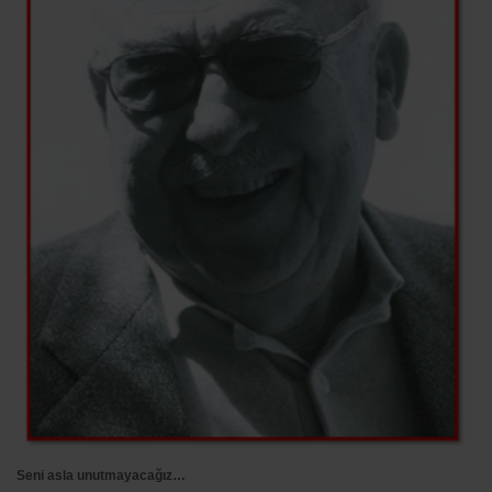
Seni asla unutmayacağız…