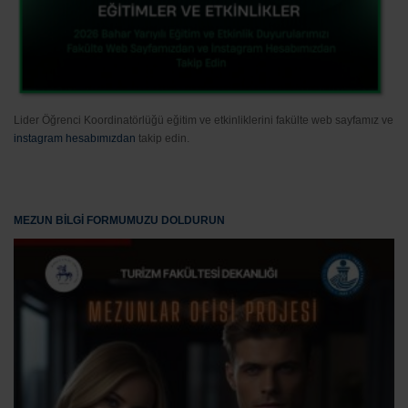
Lider Öğrenci Koordinatörlüğü eğitim ve etkinliklerini fakülte web sayfamız ve
instagram hesabımızdan
takip edin.
MEZUN BİLGİ FORMUMUZU DOLDURUN