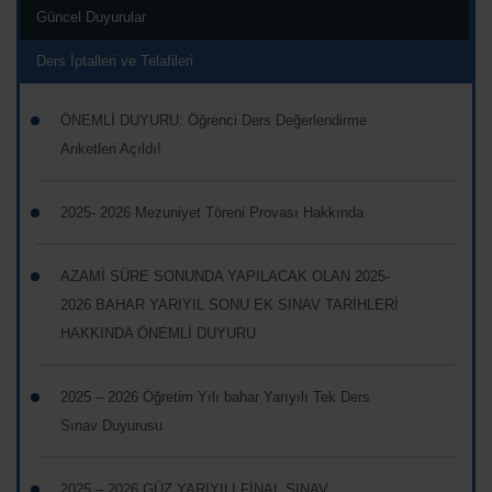
Güncel Duyurular
Ders İptalleri ve Telafileri
ÖNEMLİ DUYURU: Öğrenci Ders Değerlendirme
Anketleri Açıldı!
2025- 2026 Mezuniyet Töreni Provası Hakkında
AZAMİ SÜRE SONUNDA YAPILACAK OLAN 2025-
2026 BAHAR YARIYIL SONU EK SINAV TARİHLERİ
HAKKINDA ÖNEMLİ DUYURU
2025 – 2026 Öğretim Yılı bahar Yarıyılı Tek Ders
Sınav Duyurusu
2025 – 2026 GÜZ YARIYILI FİNAL SINAV