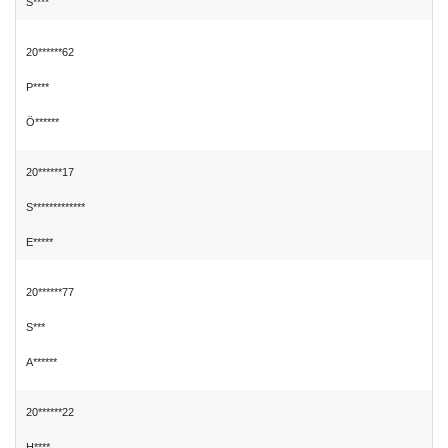
S****
20******62
P****
Ö******
20******17
S*************
E*****
20******77
S***
A******
20******22
H****