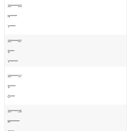
20******03
N******
Y*****
20******07
Ş****
Y*******
20******17
Ş*****
Ö****
20******25
M********