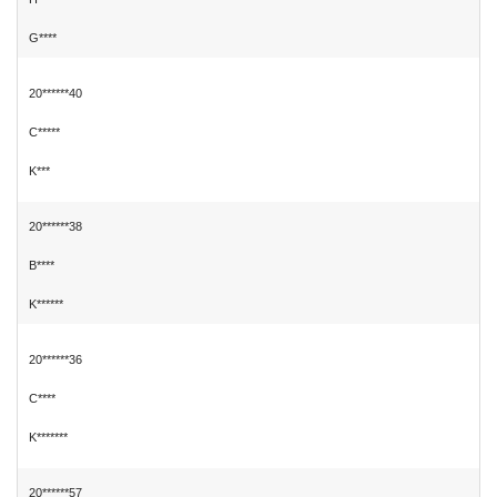
G****
20******40
C*****
K***
20******38
B****
K******
20******36
C****
K*******
20******57