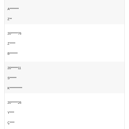
A********
Z**
20******76
Z*****
B*******
20******11
S******
K***********
20******26
Y****
Ç****