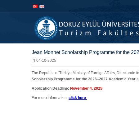
İçeriğe
Navigasyona
atla
atla
Jean Monnet Scholarship Programme for the 2
04-10-2025
The Republic of Türkiye Ministry of Foreign Affairs, Directorate 
Scholarship Programme for the 2026–2027 Academic Year
a
Application Deadline:
November 4, 2025
For more information,
click here
.