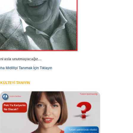
ni asla unutmayacağız…
ha Midilliyi Tanımak İçin Tıklayın
KÜLTEYİ TANIYIN