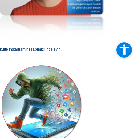
külte instagram hesabımızı inceleyin.