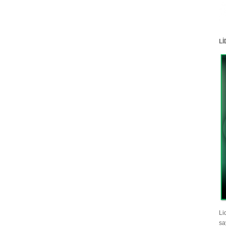
L
Li
sa