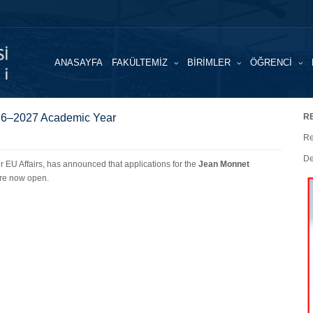
ANASAYFA
FAKÜLTEMİZ
BİRİMLER
ÖĞRENCİ
026–2027 Academic Year
RE
Re
De
for EU Affairs, has announced that applications for the
Jean Monnet
re now open.